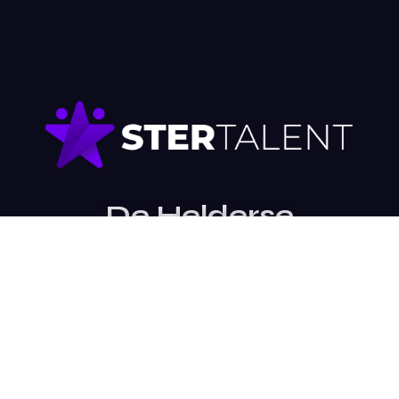
De Helderse
Stemmen is een
evenement van
Stichting SterTalent