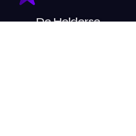
De Helderse
Stemmen is een
evenement van
Stichting SterTalent
Site Bezoeken
Contact Opnemen