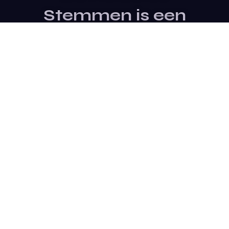
Stemmen is een
evenement van
Stichting SterTalent
Site Bezoeken
Contact Opnemen