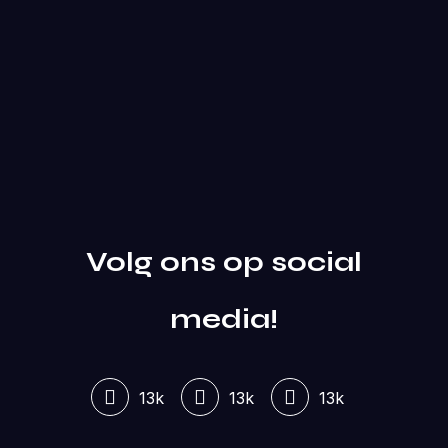
Volg ons op social
media!
13k
13k
13k