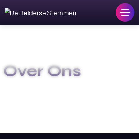
Over Ons
HOME
OVER ONS